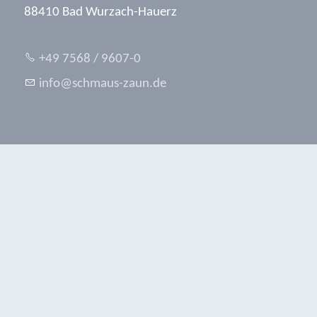
88410 Bad Wurzach-Hauerz
+49 7568 / 9607-0
nf
schm
s-z
n
d