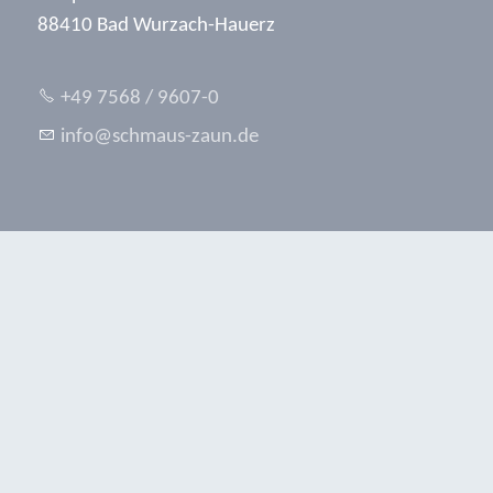
88410 Bad Wurzach-Hauerz
+49 7568 / 9607-0
nf
schm
s-z
n
d